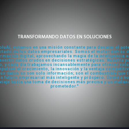
TRANSFORMANDO DATOS EN SOLUCIONES
oluAi, estamos en una misión constante para desatar el pot
mitado de tus datos empresariales. Somos el motor detrás d
rmación digital, aprovechando la magia de la inteligencia ar
nvertir datos crudos en decisiones estratégicas. Nuestra p
to, y cada día trabajamos incansablemente para ofrecer sol
pulsen el crecimiento, la innovación y la ventaja competiti
tus datos no son solo información; son el combustible que t
un futuro empresarial más inteligente y próspero. Únete a n
 viaje hacia una toma de decisiones más precisa y un maña
prometedor."