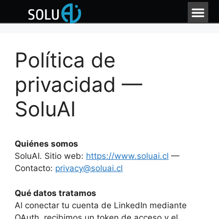
Política de
privacidad —
SoluAI
Quiénes somos
SoluAI. Sitio web:
https://www.soluai.cl
—
Contacto:
privacy@soluai.cl
Qué datos tratamos
Al conectar tu cuenta de LinkedIn mediante
OAuth, recibimos un token de acceso y el